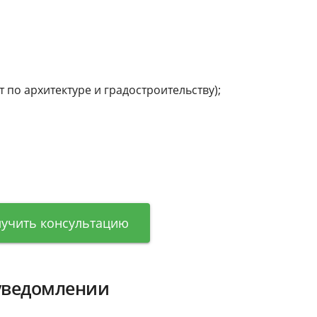
 по архитектуре и градостроительству);
.
учить консультацию
 уведомлении